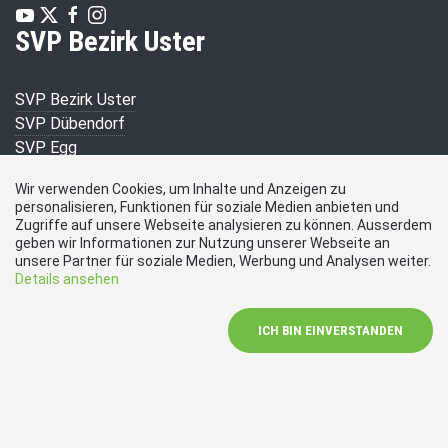
SVP Bezirk Uster
SVP Bezirk Uster
SVP Dübendorf
SVP Egg
SVP Fällanden
Wir verwenden Cookies, um Inhalte und Anzeigen zu
SVP Greifensee
personalisieren, Funktionen für soziale Medien anbieten und
SVP Maur
Zugriffe auf unsere Webseite analysieren zu können. Ausserdem
SVP Mönchaltorf
geben wir Informationen zur Nutzung unserer Webseite an
unsere Partner für soziale Medien, Werbung und Analysen weiter.
SVP Schwerzenbach
Details ansehen
SVP Uster
SVP Volketswil
ICH BIN EINVERSTANDEN
SVP Wangen-Brüttisellen