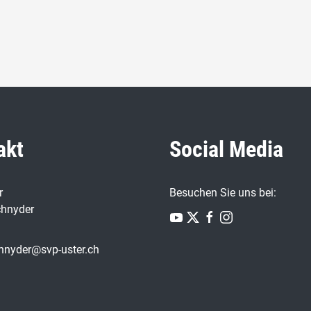
akt
Social Media
r
Besuchen Sie uns bei:
chnyder
chnyder@svp-uster.ch