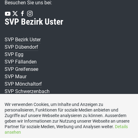
Besuchen Sie uns bei:
SVP Bezirk Uster
SVP Bezirk Uster
SVP Dübendorf
SVP Egg
SVP Fällanden
SVP Greifensee
SVP Maur
SVP Mönchaltorf
SVP Schwerzenbach
SVP Uster
Wir verwenden Cookies, um Inhalte und Anzeigen zu
SVP Volketswil
personalisieren, Funktionen für soziale Medien anbieten und
SVP Wangen-Brüttisellen
Zugriffe auf unsere Webseite analysieren zu können. Ausserdem
geben wir Informationen zur Nutzung unserer Webseite an unsere
Partner für soziale Medien, Werbung und Analysen weiter.
Details
ansehen