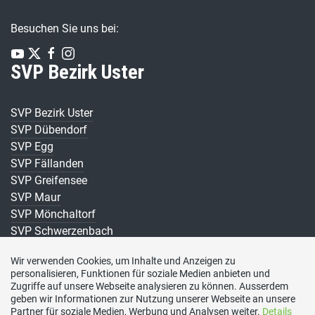
Besuchen Sie uns bei:
SVP Bezirk Uster
SVP Bezirk Uster
SVP Dübendorf
SVP Egg
SVP Fällanden
SVP Greifensee
SVP Maur
SVP Mönchaltorf
SVP Schwerzenbach
SVP Uster
Wir verwenden Cookies, um Inhalte und Anzeigen zu
SVP Volketswil
personalisieren, Funktionen für soziale Medien anbieten und
SVP Wangen-Brüttisellen
Zugriffe auf unsere Webseite analysieren zu können. Ausserdem
geben wir Informationen zur Nutzung unserer Webseite an unsere
Partner für soziale Medien, Werbung und Analysen weiter.
Details