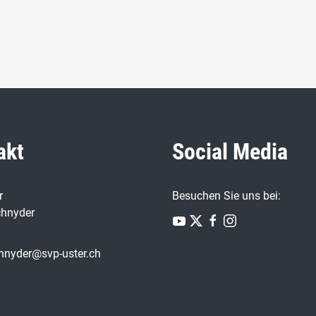
akt
Social Media
r
Besuchen Sie uns bei:
chnyder
chnyder@svp-uster.ch